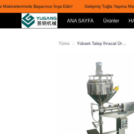
kinelerimizle Başarınızı İnşa Edin!
Gelişmiş Tuğla Yapma Makinel
ANA SAYFA
Ürünler
H
Tümü
Yüksek Talep İhracat Ürünleri Henna Macunu Konileri Doldurma Makinesi Paketleme Makinesi Üretim Hattı