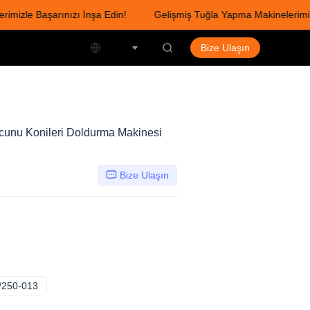
izle Başarınızı İnşa Edin!
Gelişmiş Tuğla Yapma Makinelerimizle 
mizle Başarınızı İnşa Edin!
Turkic
Bize Ulaşın
cunu Konileri Doldurma Makinesi
Bize Ulaşın
250-013
250W, YGF-GLM/250-013