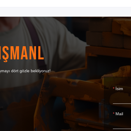
IŞMANL
şmayı dört gözle bekliyoruz!
İsim
Mail