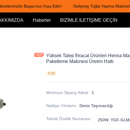
erimizle Başarınızı İnşa Edin!
Gelişmiş Tuğla Yapma Makinelerim
Gelişmiş Tuğla Yapma Makineleri
AKKIMIZDA
Haberler
BİZİMLE İLETİŞİME GEÇİN
Yüksek Talep İhracat Ürünleri Henna Ma
Paketleme Makinesi Üretim Hattı
FOB
Minimum Sipariş Adedi
:
1
Nakliye Yöntemi
:
Deniz Taşımacılığı
Teknik Özellik Numarası
:
250W, YGF-GLM/