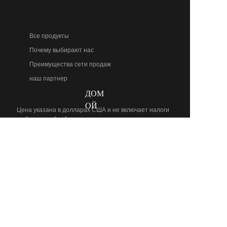
Все продукты
Почему выбирают нас
Преимущества сети продаж
наш партнер
ДОМ
RU
ОЙ
Цена указана в долларах США и не включает налоги
и сборы за обработку
© 2024 LingXi Ltd. Торговые марки и бренды являются
собственностью их соответствующих владельцев.
ПРОДУКТЫ
Полностью автоматическая машина для
производства кирпичей
Полуавтоматическая машина для
производства кирпичей
Машина для производства пустотелых
кирпичей
Гидравлическая машина для производства
кирпичей
О НАС