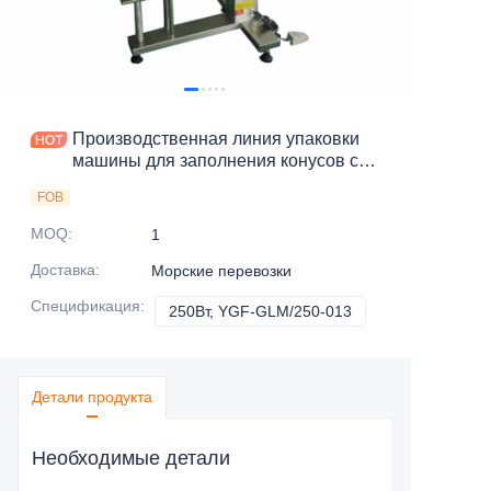
Производственная линия упаковки
машины для заполнения конусов с
хной экспортных продуктов с
FOB
высоким спросом
MOQ
:
1
Доставка
:
Морские перевозки
Спецификация
:
250Вт, YGF-GLM/250-013
250Вт, YGF-GLM/2
Детали продукта
Необходимые детали