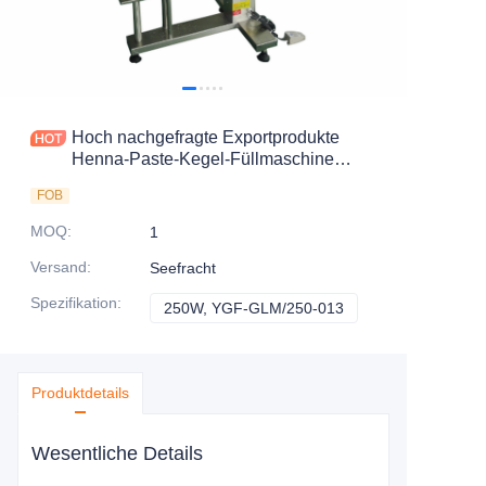
Hoch nachgefragte Exportprodukte
Henna-Paste-Kegel-Füllmaschine
Verpackungsmaschinen-
FOB
Produktionslinie
MOQ
:
1
Versand
:
Seefracht
Spezifikation
:
250W, YGF-GLM/250-013
250W, YGF-GLM/25
Produktdetails
Wesentliche Details