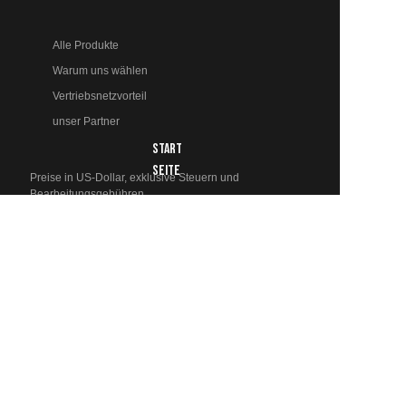
Alle Produkte
Warum uns wählen
Vertriebsnetzvorteil
unser Partner
START
DE
SEITE
Preise in US-Dollar, exklusive Steuern und
Bearbeitungsgebühren
© 2024 LingXi Ltd. Marken und Marken sind Eigentum ihrer
jeweiligen Inhaber.
PRODUKTE
Vollautomatische Ziegelmaschine
Semi-Automatische Ziegelmaschine
Hohlziegelmaschine
Hydraulische Ziegelmaschine
ÜBER UNS