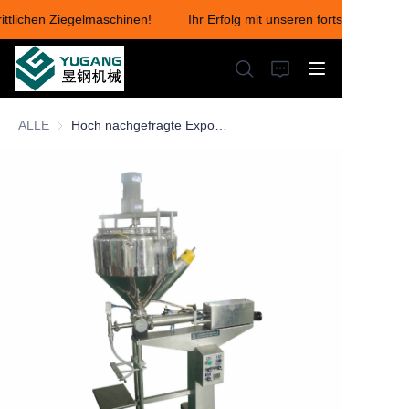
rittlichen Ziegelmaschinen!
Ihr Erfolg mit unseren fortschrittliche
Ihr Erfolg mit unseren
fortschrittlichen
Ziegelmaschinen!
ALLE
Hoch nachgefragte Exportprodukte Henna-Paste-Kegel-Füllmaschine Verpackungsmaschinen-Produktionslinie
STARTSEITE
Produkte
ÜBER UNS
Nachrichten
KONTAKTIEREN SIE UNS