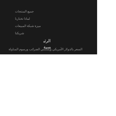
جميع المنتجات
لماذا تختارنا
ميزة شبكة المبيعات
شريكنا
الرئي
AR
سية
السعر بالدولار الأمريكي ويستثني الضرائب ورسوم المناولة
© 2024 LingXi Ltd. العلامات التجارية والبراندات هي ملك لأصحابها.
المنتجات
آلة صنع الطوب الأوتوماتيكية بالكامل
آلة صنع الطوب شبه الأوتوماتيكية
آلة الطوب المجوف
آلة صنع الطوب الهيدروليكية
معلومات عنا
تعرف علينا