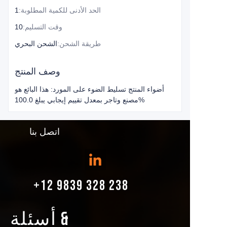
الحد الأدنى للكمية المطلوبة
:
1
وقت التسليم
:
10
طريقة الشحن
:
الشحن البحري
وصف المنتج
أضواء المنتج تسليط الضوء على المورد: هذا البائع هو
مصنع وتاجر بمعدل تقييم إيجابي يبلغ 100.0%
اتصل بنا
+12 9839 328 238
أسئلة &